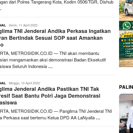
gan dari Polres Tangerang Kota, Kodim 0506/TGR, Dishub
…
redaksimetrosidik
Senin, 11 April 2022
NAL
lima TNI Jenderal Andika Perkasa Ingatkan
ran Bertindak Sesuai SOP saat Amankan
o
RTA, METROSIDIK.CO.ID — TNI akan membantu
isian mengamankan aksi demonstrasi Badan Eksekutif
iswa Seluruh Indonesia
…
redaksimetrosidik
Minggu, 10 April 2022
NAL
PALI
lima Jenderal Andika Pastikan TNI Tak
esif Saat Bantu Polri Jaga Demonstrasi
asiswa
RTA, METROSIDIK.CO.ID — Panglima TNI Jenderal TNI
a Perkasa saat bertemu Ketua DPD AA LaNyalla
…