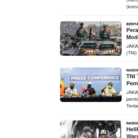
(komc
BERITA
Pera
Mode
JAKA
(TNI)
NASIO
TNI
Pem
JAKA
pembu
Tenta
NASIO
Heli
Warg