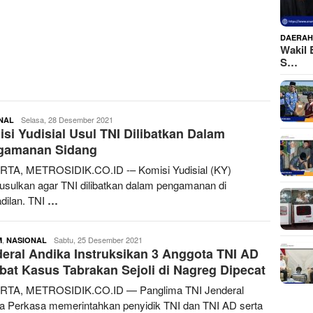
DAERA
Wakil 
S…
redaksimetrosidik
Selasa, 28 Desember 2021
NAL
si Yudisial Usul TNI Dilibatkan Dalam
gamanan Sidang
TA, METROSIDIK.CO.ID -– Komisi Yudisial (KY)
sulkan agar TNI dilibatkan dalam pengamanan di
dilan. TNI
…
,
redaksimetrosidik
Sabtu, 25 Desember 2021
M
NASIONAL
eral Andika Instruksikan 3 Anggota TNI AD
ibat Kasus Tabrakan Sejoli di Nagreg Dipecat
RTA, METROSIDIK.CO.ID — Panglima TNI Jenderal
a Perkasa memerintahkan penyidik TNI dan TNI AD serta