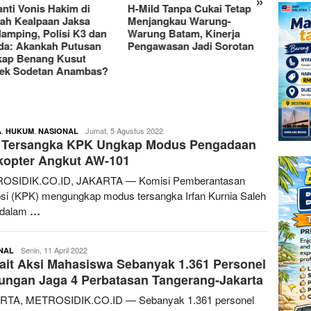
»
nti Vonis Hakim di
H-Mild Tanpa Cukai Tetap
DPRD 
ah Kealpaan Jaksa
Menjangkau Warung-
Bahas
amping, Polisi K3 dan
Warung Batam, Kinerja
Pemba
a: Akankah Putusan
Pengawasan Jadi Sorotan
Tenga
ap Benang Kusut
ek Sodetan Anambas?
,
,
redaksimetrosidik
Jumat, 5 Agustus 2022
A
HUKUM
NASIONAL
i Tersangka KPK Ungkap Modus Pengadaan
kopter Angkut AW-101
OSIDIK.CO.ID, JAKARTA — Komisi Pemberantasan
si (KPK) mengungkap modus tersangka Irfan Kurnia Saleh
 dalam
…
redaksimetrosidik
Senin, 11 April 2022
NAL
ait Aksi Mahasiswa Sebanyak 1.361 Personel
ngan Jaga 4 Perbatasan Tangerang-Jakarta
RTA, METROSIDIK.CO.ID — Sebanyak 1.361 personel