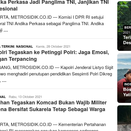
ka Perkasa Jadi Panglima TNI, Janjikan TNI
esional
RTA, METROSIDIK.CO.ID — Komisi I DPR RI setujui
ral TNI Andika Perkasa sebagai Panglima TNI. Andika
BER
ji
…
2021
Ter
De
,
redaksimetrosidik
Kamis, 28 Oktober 2021
 TERKINI
NASIONAL
lri Tegaskan ke Petinggi Polri: Jaga Emosi,
gan Terpancing
NG, METROSIDIK.CO.ID — Kapolri Jenderal Listyo Sigit
wo menghadiri penutupan pendidikan Sespimti Polri Dikreg
,
…
IND
Bos
Yat
redaksimetrosidik
Rabu, 13 Oktober 2021
NAL
han Tegaskan Komcad Bukan Wajib Militer
na Bersifat Sukarela Tetap Sebagai Warga
RTA, METROSIDIK.CO.ID — Kementerian Pertahanan
han) RI menegaskan pasukan komponen cadangan