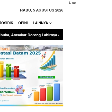
tutup
RABU, 5 AGUSTUS 2026
ROSIDIK
OPINI
LAINNYA
ya Atlet Kelas Dunia
Bupati Kepulauan Anambas Bers