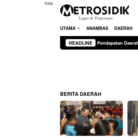
Loncat
tutup
ke
konten
UTAMA
ANAMBAS
DAERAH
an Optimalisasi Pendapatan Daerah
HEADLINE
Walikota Batam Ope
BERITA DAERAH