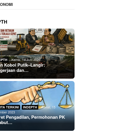
KONOMI
PTH
Kamis, 18 Juni 2026
EPTH
an Koboi Putik–Langir:
gerjaan dan…
,
Jumat, 15
ITA TERKINI
INDEPTH
mber 2023
ret Pengadilan, Permohonan PK
abut…