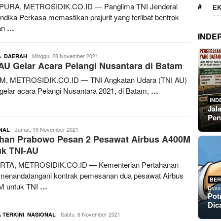
PURA, METROSIDIK.CO.ID — Panglima TNI Jenderal
E
ndika Perkasa memastikan prajurit yang terlibat bentrok
an
…
INDE
,
redaksimetrosidik
Minggu, 28 November 2021
A
DAERAH
AU Gelar Acara Pelangi Nusantara di Batam
M, METROSIDIK.CO.ID — TNI Angkatan Udara (TNI AU)
elar acara Pelangi Nusantara 2021, di Batam,
…
IND
Jal
Pen
redaksimetrosidik
Jumat, 19 November 2021
NAL
han Prabowo Pesan 2 Pesawat Airbus A400M
uk TNI-AU
RTA, METROSIDIK.CO.ID — Kementerian Pertahanan
 menandatangani kontrak pemesanan dua pesawat Airbus
BER
M untuk TNI
…
Dese
Pot
Dic
,
redaksimetrosidik
Sabtu, 6 November 2021
 TERKINI
NASIONAL