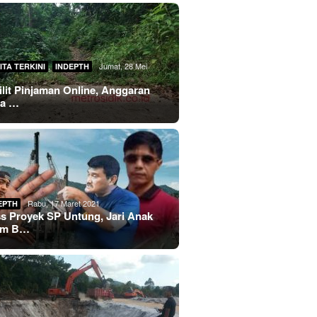
,
Jumat, 28 Mei
ITA TERKINI
INDEPTH
lilit Pinjaman Online, Anggaran
sa …
Rabu, 17 Maret 2021
EPTH
s Proyek SP Untung, Jari Anak
im B…