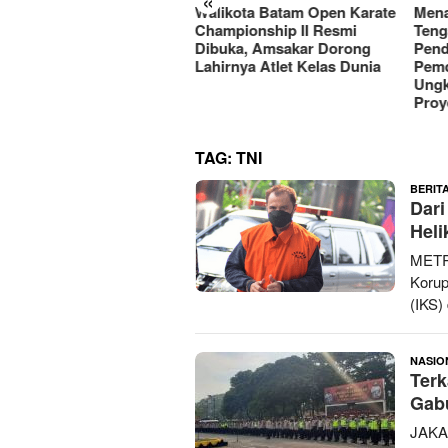
«
el Gabungan Pemko
Walikota Batam Open Karate
Mena
am, Amsakar Soroti
Championship II Resmi
Teng
erja OPD dan
Dibuka, Amsakar Dorong
Pend
imalisasi Pendapatan
Lahirnya Atlet Kelas Dunia
Pemd
erah
Ungk
Proy
TAG:
TNI
BERIT
Dar
Heli
METR
Korup
(IKS)
NASIO
Terk
Gabu
JAKA