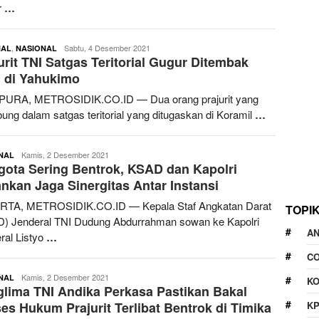
r
…
,
redaksimetrosidik
Sabtu, 4 Desember 2021
NAL
NASIONAL
urit TNI Satgas Teritorial Gugur Ditembak
 di Yahukimo
PURA, METROSIDIK.CO.ID — Dua orang prajurit yang
bung dalam satgas teritorial yang ditugaskan di Koramil
…
redaksimetrosidik
Kamis, 2 Desember 2021
NAL
ota Sering Bentrok, KSAD dan Kapolri
nkan Jaga Sinergitas Antar Instansi
RTA, METROSIDIK.CO.ID — Kepala Staf Angkatan Darat
TOPI
) Jenderal TNI Dudung Abdurrahman sowan ke Kapolri
A
ral Listyo
…
CO
redaksimetrosidik
Kamis, 2 Desember 2021
NAL
KO
lima TNI Andika Perkasa Pastikan Bakal
K
es Hukum Prajurit Terlibat Bentrok di Timika