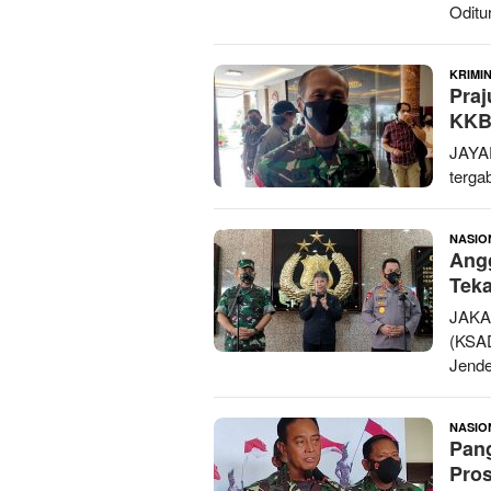
Oditu
KRIMI
Praj
KKB
JAYA
terga
NASIO
Angg
Teka
JAKA
(KSAD
Jende
NASIO
Pang
Pros