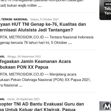
IND
ad) bukan wajib militer
…
Tel
Yan
,
redaksimetrosidik
Selasa, 5 Oktober 2021
 TERKINI
NASIONAL
yaan HUT TNI Genap ke-76, Kualitas dan
rnisasi Alutsista Jadi Tantangan?
RTA, METROSIDIK.CO.ID — Tentara Nasional Indonesia
 genap berusia 76 tahun hari ini, 5 Oktober
…
redaksimetrosidik
Minggu, 26 September 2021
NAL
 Tegaskan Jamin Keamanan Acara
bukaan PON XX Papua
RTA, METROSIDIK.CO.ID — Menjelang acara
kaan Pekan Olahraga Nasional (PON) XX Papua 2021,
ra Nasional
…
redaksimetrosidik
Kamis, 23 September 2021
NAL
kopter TNI AD Bantu Evakuasi Guru dan
a Untuk Keluar dari Kiwirok, Papua