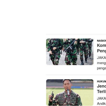
NASIO
Komi
Pen
JAKAR
mengu
penga
HUKU
Jend
Terl
JAKA
Andik