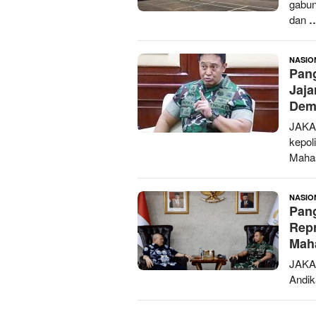
gabun
dan
NASIO
Pang
Jaja
Dem
JAKA
kepol
Mahas
NASIO
Pang
Repr
Mah
JAKA
Andik