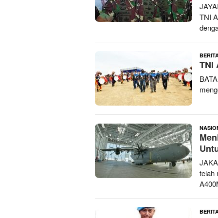
JAYA
TNI A
deng
BERIT
TNI 
BATA
mengg
NASIO
Men
Unt
JAKA
telah
A400
BERITA