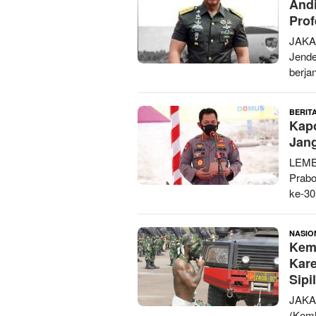
Andi
Prof
JAKA
Jende
berjan
BERITA
Kapo
Jan
LEMBA
Prabo
ke-30
NASIO
Kem
Kare
Sipil
JAKA
(Kem