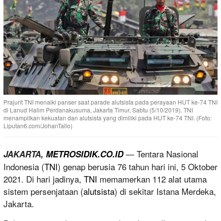
Prajurit TNI menaiki panser saat parade alutsista pada perayaan HUT ke-74 TNI
di Lanud Halim Perdanakusuma, Jakarta Timur, Sabtu (5/10/2019). TNI
menampilkan kekuatan dan alutsista yang dimiliki pada HUT ke-74 TNI. (Foto:
Liputan6.com/JohanTallo)
— Tentara Nasional
JAKARTA,
METROSIDIK.CO.ID
Indonesia (
TNI
) genap berusia 76 tahun hari ini, 5 Oktober
2021. Di hari jadinya,
TNI
memamerkan 112 alat utama
sistem persenjataan (
alutsista
) di sekitar Istana Merdeka,
Jakarta.