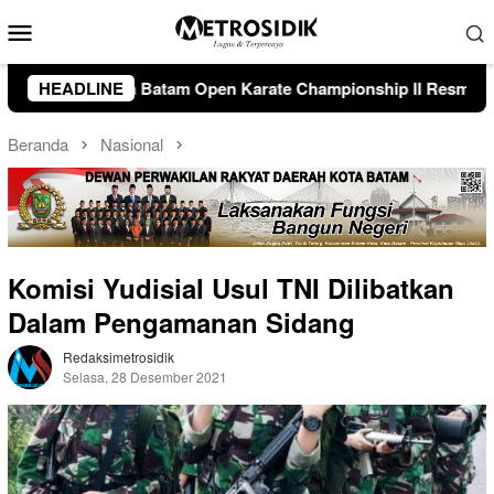
Loncat
Menu
ke
Mobile
konten
ampionship II Resmi Dibuka, Amsakar Dorong Lahirnya Atlet Ke
HEADLINE
Beranda
Nasional
Komisi Yudisial Usul TNI Dilibatkan
Dalam Pengamanan Sidang
Redaksimetrosidik
Selasa, 28 Desember 2021