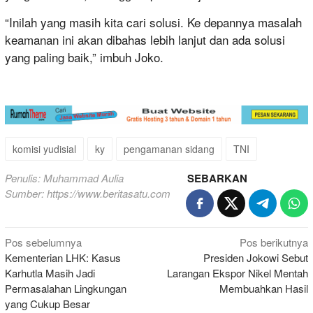
“Inilah yang masih kita cari solusi. Ke depannya masalah
keamanan ini akan dibahas lebih lanjut dan ada solusi
yang paling baik,” imbuh Joko.
komisi yudisial
ky
pengamanan sidang
TNI
Penulis: Muhammad Aulia
SEBARKAN
Sumber:
https://www.beritasatu.com
Navigasi
Pos sebelumnya
Pos berikutnya
Kementerian LHK: Kasus
Presiden Jokowi Sebut
pos
Karhutla Masih Jadi
Larangan Ekspor Nikel Mentah
Permasalahan Lingkungan
Membuahkan Hasil
yang Cukup Besar