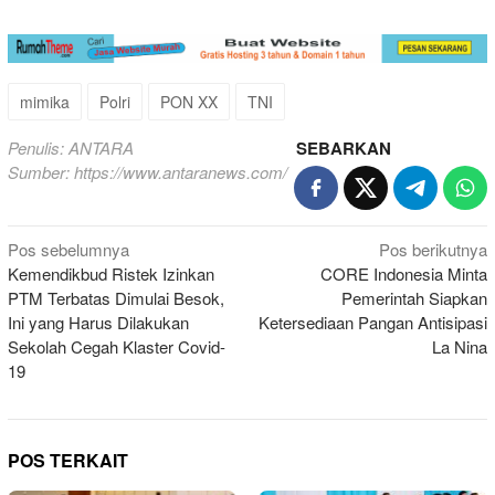
mimika
Polri
PON XX
TNI
Penulis: ANTARA
SEBARKAN
Sumber:
https://www.antaranews.com/
Navigasi
Pos sebelumnya
Pos berikutnya
Kemendikbud Ristek Izinkan
CORE Indonesia Minta
pos
PTM Terbatas Dimulai Besok,
Pemerintah Siapkan
Ini yang Harus Dilakukan
Ketersediaan Pangan Antisipasi
Sekolah Cegah Klaster Covid-
La Nina
19
POS TERKAIT