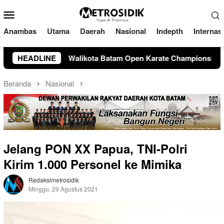
Loncat
Menu
ke
Mobile
konten
Anambas
Utama
Daerah
Nasional
Indepth
Internas
arate Championship II Resmi Dibuka, Amsakar Dorong Lahirnya 
HEADLINE
Beranda
Nasional
Jelang PON XX Papua, TNI-Polri
Kirim 1.000 Personel ke Mimika
Redaksimetrosidik
Minggu, 29 Agustus 2021