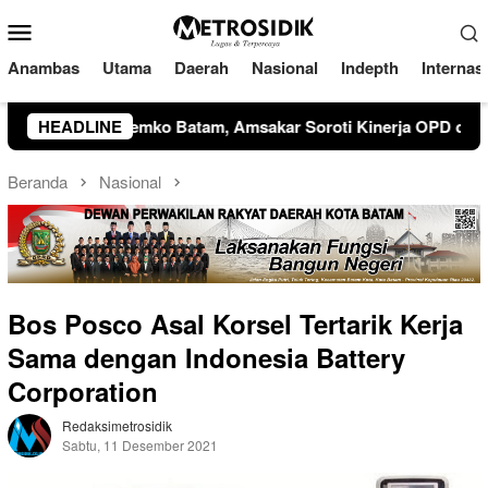
Loncat
Menu
ke
Mobile
konten
Anambas
Utama
Daerah
Nasional
Indepth
Internas
i Kinerja OPD dan Optimalisasi Pendapatan Daerah
HEADLINE
Wal
Beranda
Nasional
Bos Posco Asal Korsel Tertarik Kerja
Sama dengan Indonesia Battery
Corporation
Redaksimetrosidik
Sabtu, 11 Desember 2021