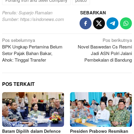
Pohang Iron and Steel Company
posco
Penulis: Suparjo Ramalan
SEBARKAN
Sumber:
https://sindonews.com
Navigasi
Pos sebelumnya
Pos berikutnya
BPK Ungkap Pertamina Belum
Novel Baswedan Cs Resmi
pos
Setor Pajak Bahan Bakar,
Jadi ASN Polri Jalani
Ahok: Tinggal Transfer
Pembekalan di Bandung
POS TERKAIT
Batam Dipilih dalam Defence
Presiden Prabowo Resmikan