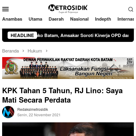
Loncat
Menu
ke
Mobile
konten
Anambas
Utama
Daerah
Nasional
Indepth
Internas
oroti Kinerja OPD dan Optimalisasi Pendapatan Daerah
HEADLINE
Beranda
Hukum
KPK Tahan 5 Tahun, RJ Lino: Saya
Mati Secara Perdata
Redaksimetrosidik
Senin, 22 November 2021