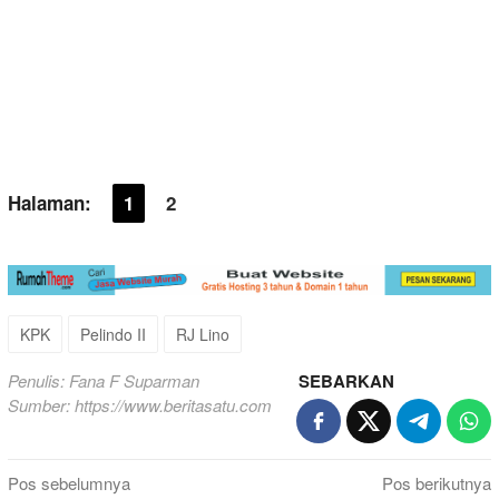
Halaman:
1
2
KPK
Pelindo II
RJ Lino
Penulis: Fana F Suparman
SEBARKAN
Sumber:
https://www.beritasatu.com
Navigasi
Pos sebelumnya
Pos berikutnya