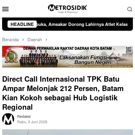
Loncat
Menu
ke
Mobile
konten
ng Lahirnya Atlet Kelas Dunia
HEADLINE
Bupati Kepulauan Anam
Beranda
Daerah
Direct Call Internasional TPK Batu
Ampar Melonjak 212 Persen, Batam
Kian Kokoh sebagai Hub Logistik
Regional
Redaksi
Rabu, 3 Juni 2026