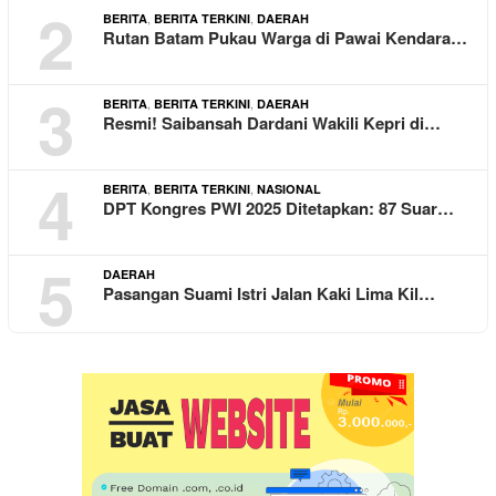
2
,
,
BERITA
BERITA TERKINI
DAERAH
Rutan Batam Pukau Warga di Pawai Kendara…
3
,
,
BERITA
BERITA TERKINI
DAERAH
Resmi! Saibansah Dardani Wakili Kepri di…
4
,
,
BERITA
BERITA TERKINI
NASIONAL
DPT Kongres PWI 2025 Ditetapkan: 87 Suar…
5
DAERAH
Pasangan Suami Istri Jalan Kaki Lima Kil…