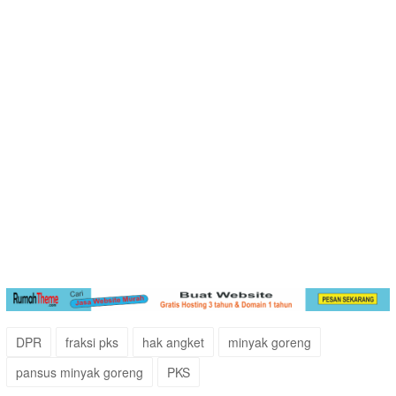
DPR
fraksi pks
hak angket
minyak goreng
pansus minyak goreng
PKS