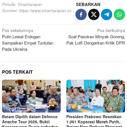
Penulis: Sinarharapan
SEBARKAN
Sumber:
https://www.sinarharapan.co
Navigasi
Pos sebelumnya
Pos berikutnya
Putin Lewat Erdogan
Soal Pasokan Minyak Goreng,
pos
Sampaikan Empat Tuntutan
Pak Lutfi Dengarkan Kritik DPR
Pada Ukraina
POS TERKAIT
Batam Dipilih dalam Defence
Presiden Prabowo Resmikan
Attache Tour 2026, Bukti
1.061 Koperasi Merah Putih,
Kepercayaan Dunia terhadap
Batam Siap Perkuat Ekonomi