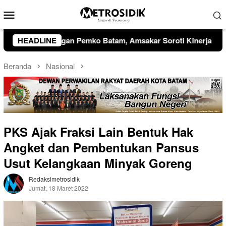
Loncat
Menu
ke
Mobile
konten
r Soroti Kinerja OPD dan Optimalisasi Pendapatan Daerah
HEADLINE
Beranda
Nasional
PKS Ajak Fraksi Lain Bentuk Hak
Angket dan Pembentukan Pansus
Usut Kelangkaan Minyak Goreng
Redaksimetrosidik
Jumat, 18 Maret 2022