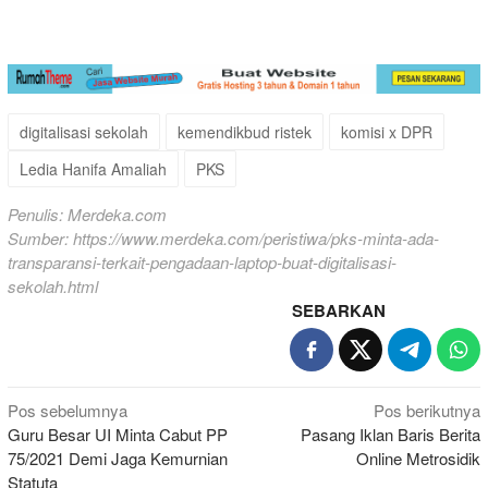
digitalisasi sekolah
kemendikbud ristek
komisi x DPR
Ledia Hanifa Amaliah
PKS
Penulis: Merdeka.com
Sumber:
https://www.merdeka.com/peristiwa/pks-minta-ada-
transparansi-terkait-pengadaan-laptop-buat-digitalisasi-
sekolah.html
SEBARKAN
Navigasi
Pos sebelumnya
Pos berikutnya
Guru Besar UI Minta Cabut PP
Pasang Iklan Baris Berita
pos
75/2021 Demi Jaga Kemurnian
Online Metrosidik
Statuta