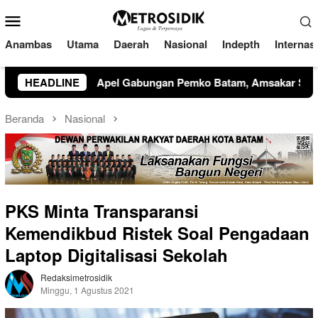
Loncat
Menu
ke
Mobile
konten
Anambas
Utama
Daerah
Nasional
Indepth
Internas
o Batam, Amsakar Soroti Kinerja OPD dan Optimalisasi Penda
HEADLINE
Beranda
Nasional
PKS Minta Transparansi
Kemendikbud Ristek Soal Pengadaan
Laptop Digitalisasi Sekolah
Redaksimetrosidik
Minggu, 1 Agustus 2021