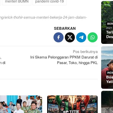
menteri BUMN
pandemi covid-19
g/erick-thohir-semua-menteri-bekerja-24-jam-dalam-
BER
SEBARKAN
2021
Ter
De
Pos berikutnya
,
Ini Skema Pelonggaran PPKM Darurat di
 di
Pasar, Toko, hingga PKL
IND
Bos
Yat