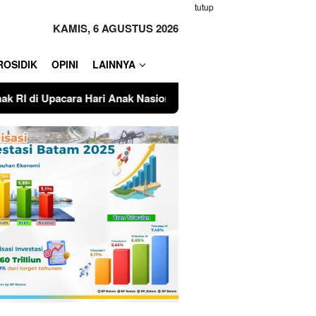
tutup
KAMIS, 6 AGUSTUS 2026
ROSIDIK
OPINI
LAINNYA
sional ke-42 Tahun 2026
Wakil Bupati Anambas Hadiri 