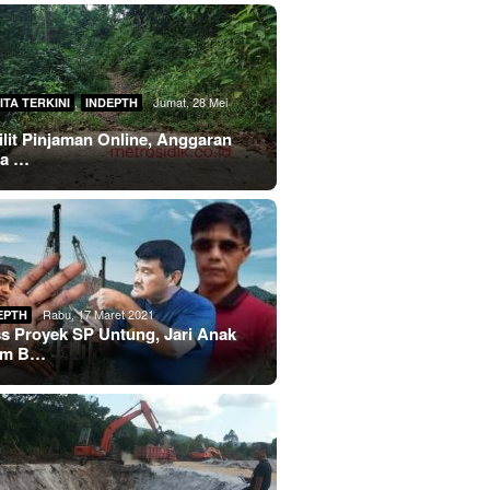
,
Jumat, 28 Mei
ITA TERKINI
INDEPTH
lilit Pinjaman Online, Anggaran
sa …
Rabu, 17 Maret 2021
EPTH
s Proyek SP Untung, Jari Anak
im B…