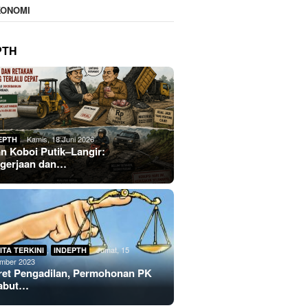
KONOMI
PTH
Kamis, 18 Juni 2026
EPTH
an Koboi Putik–Langir:
gerjaan dan…
,
Jumat, 15
ITA TERKINI
INDEPTH
mber 2023
ret Pengadilan, Permohonan PK
abut…