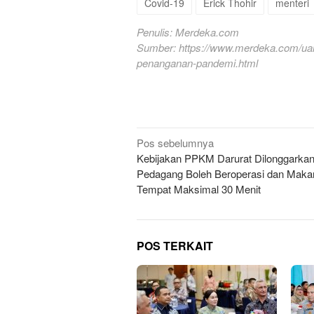
Covid-19
Erick Thohir
menteri
Penulis: Merdeka.com
Sumber:
https://www.merdeka.com/uan
penanganan-pandemi.html
Navigasi
Pos sebelumnya
Kebijakan PPKM Darurat Dilonggarkan
pos
Pedagang Boleh Beroperasi dan Makan
Tempat Maksimal 30 Menit
POS TERKAIT