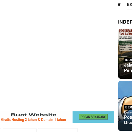
E
INDE
IND
Jal
Pen
BER
Dese
Pot
Dic