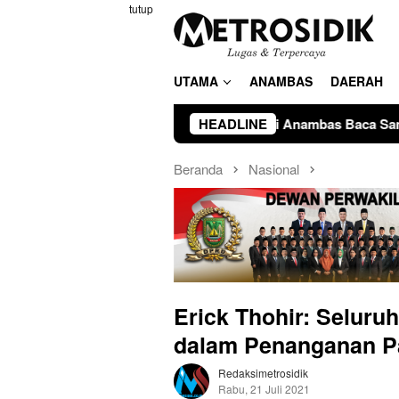
Loncat
tutup
ke
konten
UTAMA
ANAMBAS
DAERAH
5
Bupati Anambas Baca Sambutan Menteri Pemberdayaan
HEADLINE
Beranda
Nasional
Erick Thohir: Seluru
dalam Penanganan 
Redaksimetrosidik
Rabu, 21 Juli 2021