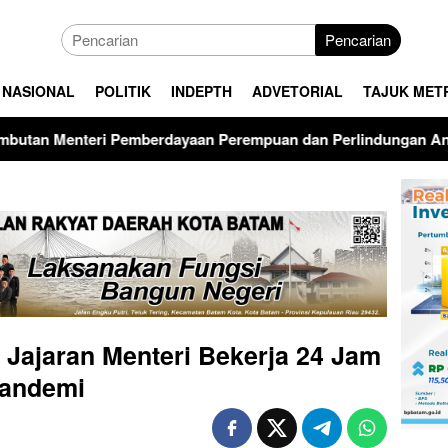
Pencarian
NASIONAL
POLITIK
INDEPTH
ADVETORIAL
TAJUK MET
 Perempuan dan Perlindungan Anak RI di Upacara Hari Anak Na
h Jajaran Menteri Bekerja 24 Jam
Pandemi