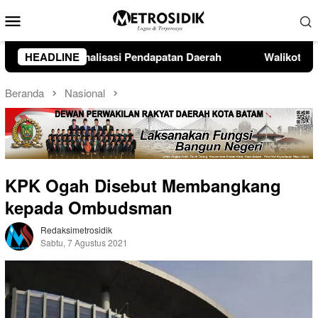
Loncat
Menu
ke
Mobile
konten
h
HEADLINE
Walikota Batam Open Karate Championship II Resmi D
Beranda
Nasional
KPK Ogah Disebut Membangkang
kepada Ombudsman
Redaksimetrosidik
Sabtu, 7 Agustus 2021