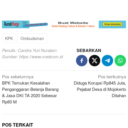
KPK
Ombudsman
Penulis: Candra Yuri Nuralam
SEBARKAN
Sumber:
https://www.medcom.id
Navigasi
Pos sebelumnya
Pos berikutnya
BPK Temukan Kesalahan
Diduga Korupsi Rp845 Juta,
pos
Penganggaran Belanja Barang
Pejabat Desa di Mojokerto
& Jasa DKI TA 2020 Sebesar
Ditahan
Rp60 M
POS TERKAIT