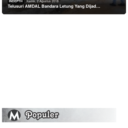
Kamis, 2 Agustus 2018
INDEPTH
Telusuri AMDAL Bandara Letung Yang Dijad…