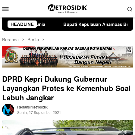
Loncat
Menu
ke
Mobile
konten
ulauan Anambas Bersama DPRD Sepakati Ranperda Pertanggun
HEADLINE
Beranda
Berita
DPRD Kepri Dukung Gubernur
Layangkan Protes ke Kemenhub Soal
Labuh Jangkar
Redaksimetrosidik
Senin, 27 September 2021