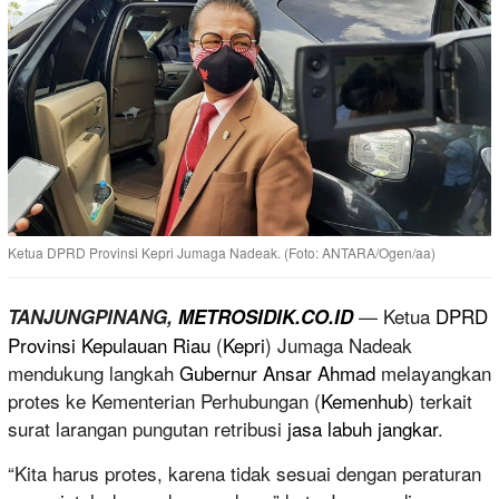
Ketua DPRD Provinsi Kepri Jumaga Nadeak. (Foto: ANTARA/Ogen/aa)
— Ketua
DPRD
TANJUNGPINANG,
METROSIDIK.CO.ID
Provinsi Kepulauan Riau
(
Kepri
) Jumaga Nadeak
mendukung langkah
Gubernur Ansar Ahmad
melayangkan
protes ke Kementerian Perhubungan (
Kemenhub
) terkait
surat larangan pungutan retribusi
jasa labuh jangkar
.
“Kita harus protes, karena tidak sesuai dengan peraturan