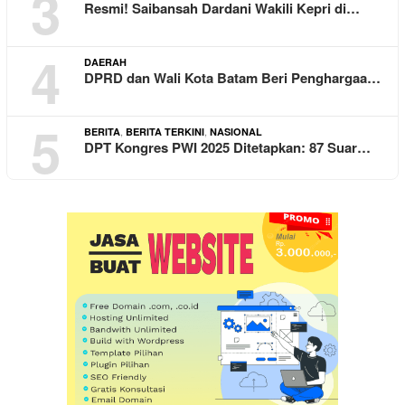
3
Resmi! Saibansah Dardani Wakili Kepri di…
4
DAERAH
DPRD dan Wali Kota Batam Beri Penghargaa…
5
,
,
BERITA
BERITA TERKINI
NASIONAL
DPT Kongres PWI 2025 Ditetapkan: 87 Suar…