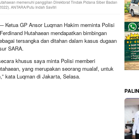
Hutahaean memenuhi panggilan Direktorat Tindak Pidana Siber Badan
1/2022). ANTARA/Putu Indah Savitri
 Ketua GP Ansor Luqman Hakim meminta Polisi
Ferdinand Hutahaean mendapatkan bimbingan
sebagai tersangka dan ditahan dalam kasus dugaan
nsur SARA.
secara khusus saya minta Polisi memberi
tahaean, yang merupakan seorang mualaf, untuk
” kata Luqman di Jakarta, Selasa.
PALI