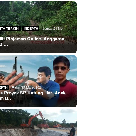
,
Jumat, 28 Mei
ITA TERKINI
INDEPTH
lilit Pinjaman Online, Anggaran
sa …
Rabu, 17 Maret 2021
EPTH
s Proyek SP Untung, Jari Anak
im B…