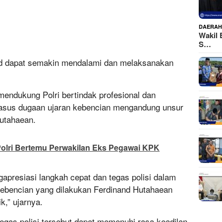
DAERA
Wakil 
S…
and dapat semakin mendalami dan melaksanakan
mendukung Polri bertindak profesional dan
asus dugaan ujaran kebencian mengandung unsur
utahaean.
olri Bertemu Perwakilan Eks Pegawai KPK
presiasi langkah cepat dan tegas polisi dalam
ebencian yang dilakukan Ferdinand Hutahaean
k,” ujarnya.
tegas polisi tersebut dapat memenuhi rasa keadilan