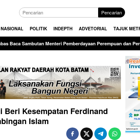
Pencarian
NASIONAL
POLITIK
INDEPTH
ADVETORIAL
TAJUK MET
ri Pemberdayaan Perempuan dan Perlindungan Anak RI di Upac
si Beri Kesempatan Ferdinand
bingan Islam