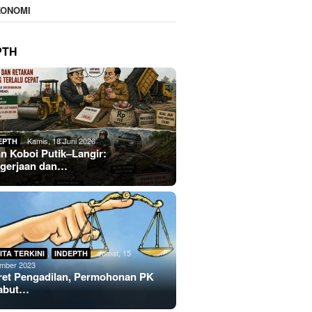
KONOMI
PTH
Kamis, 18 Juni 2026
EPTH
an Koboi Putik–Langir:
gerjaan dan…
,
Jumat, 15
ITA TERKINI
INDEPTH
mber 2023
ret Pengadilan, Permohonan PK
abut…