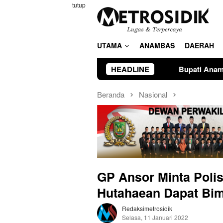
Loncat
tutup
ke
konten
UTAMA
ANAMBAS
DAERAH
un Anggaran 2025
Bupati Anambas Baca Sambutan Mente
HEADLINE
Beranda
Nasional
GP Ansor Minta Poli
Hutahaean Dapat Bim
Redaksimetrosidik
Selasa, 11 Januari 2022