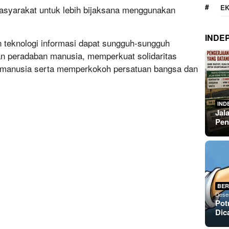
E
asyarakat untuk lebih bijaksana menggunakan
INDE
n teknologi informasi dapat sungguh-sungguh
n peradaban manusia, memperkuat solidaritas
 manusia serta memperkokoh persatuan bangsa dan
IND
Jal
Pen
BER
Dese
Pot
Dic