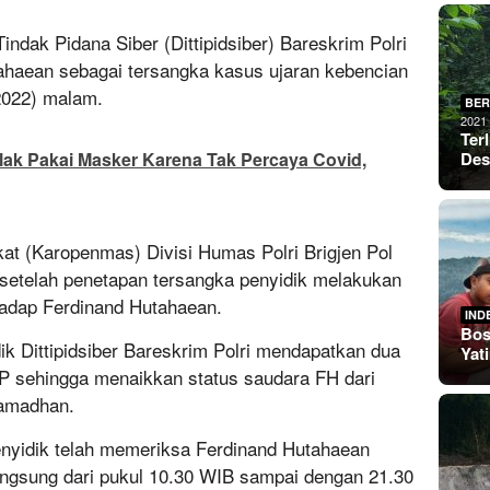
indak Pidana Siber (Dittipidsiber) Bareskrim Polri
haean sebagai tersangka kasus ujaran kebencian
2022) malam.
BER
2021
Ter
lak Pakai Masker Karena Tak Percaya Covid,
De
at (Karopenmas) Divisi Humas Polri Brigjen Pol
telah penetapan tersangka penyidik melakukan
adap Ferdinand Hutahaean.
IND
Bos
ik Dittipidsiber Bareskrim Polri mendapatkan dua
Yat
AP sehingga menaikkan status saudara FH dari
Ramadhan.
enyidik telah memeriksa Ferdinand Hutahaean
angsung dari pukul 10.30 WIB sampai dengan 21.30