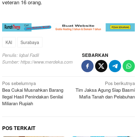
veteran 16 orang.
KAI
Surabaya
Penulis: Iqbal Fadil
SEBARKAN
Sumber:
https://www.merdeka.com
Navigasi
Pos sebelumnya
Pos berikutnya
Bea Cukai Musnahkan Barang
Tim Jaksa Agung Siap Basmi
pos
Ilegal Hasil Penindakan Senilai
Mafia Tanah dan Pelabuhan
Miliaran Rupiah
POS TERKAIT