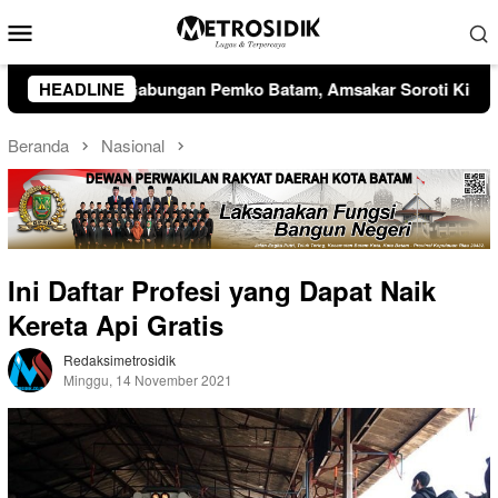
Loncat
Menu
ke
Mobile
konten
ar Soroti Kinerja OPD dan Optimalisasi Pendapatan Daerah
HEADLINE
Beranda
Nasional
Ini Daftar Profesi yang Dapat Naik
Kereta Api Gratis
Redaksimetrosidik
Minggu, 14 November 2021