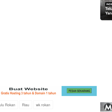
IND
Tel
Yan
ulu Rokan
Riau
wk rokan