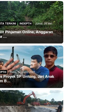
,
Jumat, 28 Mei
ITA TERKINI
INDEPTH
lilit Pinjaman Online, Anggaran
sa …
Rabu, 17 Maret 2021
EPTH
s Proyek SP Untung, Jari Anak
im B…