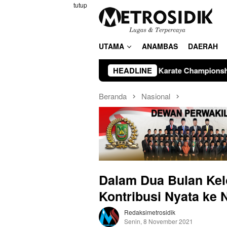
Loncat
tutup
ke
konten
UTAMA
ANAMBAS
DAERAH
ikota Batam Open Karate Championship II Resmi Dibuka, Amsak
HEADLINE
Beranda
Nasional
Dalam Dua Bulan Kel
Kontribusi Nyata ke N
Redaksimetrosidik
Senin, 8 November 2021