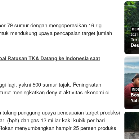
bor 79 sumur dengan mengoperasikan 16 rig.
BER
untuk mendukung upaya pencapaian target jumlah
2021
Ter
De
oal Ratusan TKA Datang ke Indonesia saat
ggi lagi, yakni 500 sumur tajak. Peningkatan
IND
 turut meningkatkan denyut aktivitas ekonomi di
Bos
Yat
tulang punggung upaya pencapaian target produksi
ari (bph) dan gas 12 miliar kaki kubik per hari
 Rokan menyumbangkan hampir 25 persen produksi