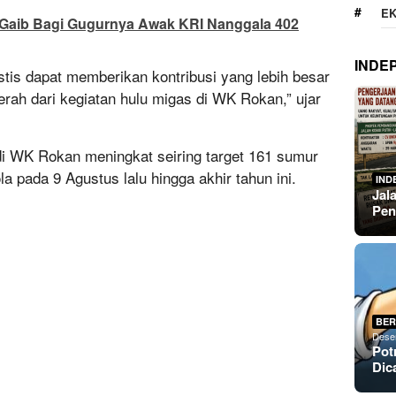
E
 Gaib Bagi Gugurnya Awak KRI Nanggala 402
INDE
stis dapat memberikan kontribusi yang lebih besar
erah dari kegiatan hulu migas di WK Rokan,” ujar
di WK Rokan meningkat seiring target 161 sumur
ola pada 9 Agustus lalu hingga akhir tahun ini.
IND
Jal
Pen
BER
Dese
Pot
Dic