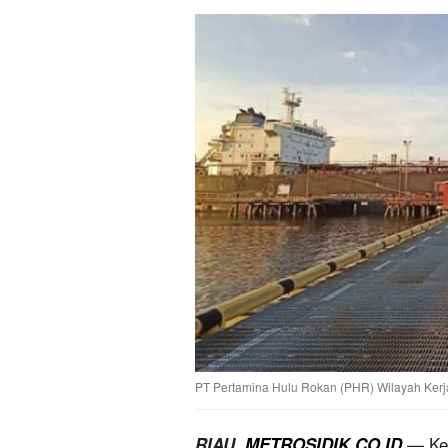
PT Pertamina Hulu Rokan (PHR) Wilayah Kerj
— Keg
RIAU,
METROSIDIK.CO.ID