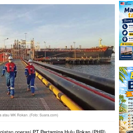
a atau WK Rokan. (Foto: Suara.com)
iatan operasi
PT Pertamina Hulu Rokan
(
PHR
)