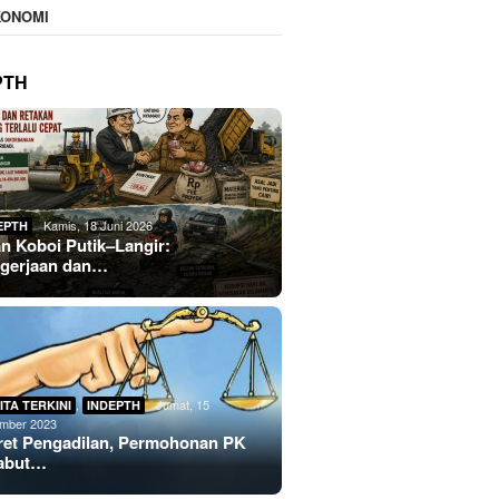
KONOMI
PTH
Kamis, 18 Juni 2026
EPTH
an Koboi Putik–Langir:
gerjaan dan…
,
Jumat, 15
ITA TERKINI
INDEPTH
mber 2023
ret Pengadilan, Permohonan PK
abut…