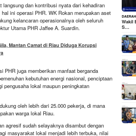
 langsung dan kontribusi nyata dari kehadiran
m hal ini operasi PHR. WK Rokan merupakan aset
DAERA
dukung kelancaran operasionalnya oleh seluruh
Wakil 
S…
ektur Utama PHR Jaffee A. Suardin.
ila, Mantan Camat di Riau Diduga Korupsi
ra
erasi PHR juga memberikan manfaat berganda
ti pemenuhan kebutuhan energi nasional, penciptaan
agi pengusaha lokal maupun peningkatan
dukung oleh lebih dari 25.000 pekerja, di mana
pakan warga lokal Riau.
n agresif sudah selayaknya disambut dengan
bagi masyarakat lokal menjadi lebih terbuka, nilai