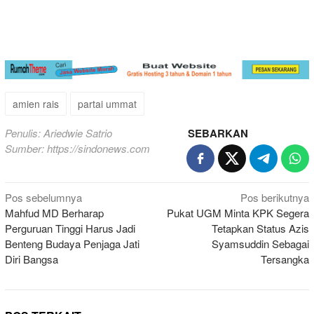
amien rais
partai ummat
Penulis: Ariedwie Satrio
SEBARKAN
Sumber:
https://sindonews.com
Navigasi
Pos sebelumnya
Pos berikutnya
Mahfud MD Berharap
Pukat UGM Minta KPK Segera
pos
Perguruan Tinggi Harus Jadi
Tetapkan Status Azis
Benteng Budaya Penjaga Jati
Syamsuddin Sebagai
Diri Bangsa
Tersangka