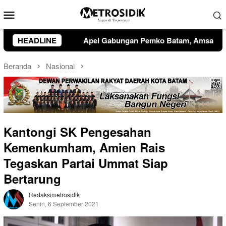
Loncat
Menu
ke
Mobile
konten
mko Batam, Amsakar Soroti Kinerja OPD dan Optimalisasi Pen
HEADLINE
Beranda
Nasional
Kantongi SK Pengesahan
Kemenkumham, Amien Rais
Tegaskan Partai Ummat Siap
Bertarung
Redaksimetrosidik
Senin, 6 September 2021