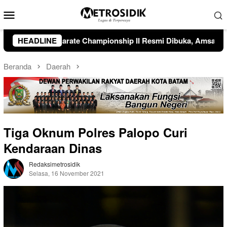
Loncat
Menu
ke
Mobile
konten
smi Dibuka, Amsakar Dorong Lahirnya Atlet Kelas Dunia
HEADLINE
Beranda
Daerah
Tiga Oknum Polres Palopo Curi
Kendaraan Dinas
Redaksimetrosidik
Selasa, 16 November 2021