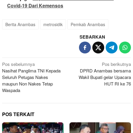
Covid-19 Dari Kemensos
Berita Anambas
metrosidik
Pemkab Anambas
SEBARKAN
Navigasi
Pos sebelumnya
Pos berikutnya
Nasihat Panglima TNI Kepada
DPRD Anambas bersama
pos
Seluruh Petugas Nakes
Wakil Bupati gelar Upacara
maupun Non Nakes Tetap
HUT RI ke 76
Waspada
POS TERKAIT