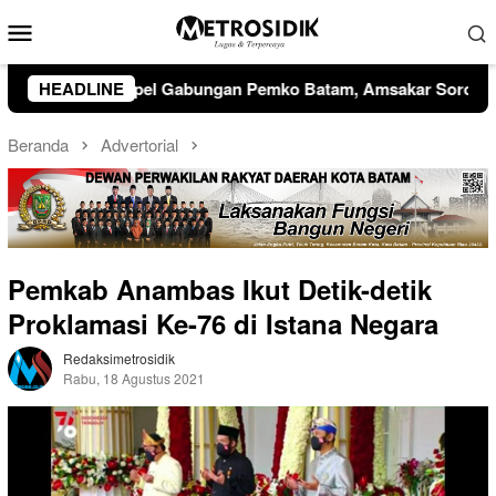
Loncat
Menu
ke
Mobile
konten
Amsakar Soroti Kinerja OPD dan Optimalisasi Pendapatan Dae
HEADLINE
Beranda
Advertorial
Pemkab Anambas Ikut Detik-detik
Proklamasi Ke-76 di Istana Negara
Redaksimetrosidik
Rabu, 18 Agustus 2021