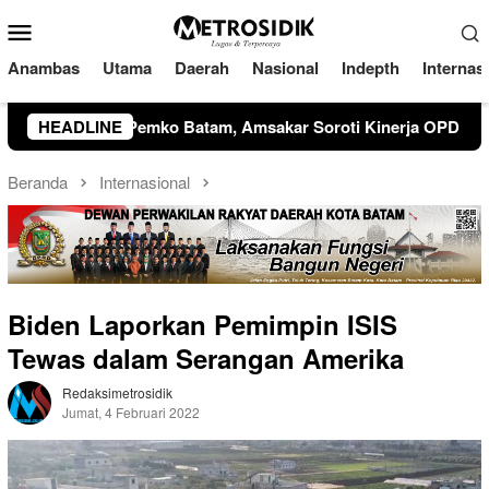
Loncat
Menu
ke
Mobile
konten
Anambas
Utama
Daerah
Nasional
Indepth
Internas
Kinerja OPD dan Optimalisasi Pendapatan Daerah
HEADLINE
Walik
Beranda
Internasional
Biden Laporkan Pemimpin ISIS
Tewas dalam Serangan Amerika
Redaksimetrosidik
Jumat, 4 Februari 2022