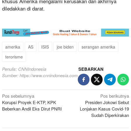
khusus Amerika mengalami kerusakan dan akhirnya
diledakkan di darat.
amerika
AS
ISIS
joe biden
serangan amerika
terorisme
Penulis: CNNIndonesia
SEBARKAN
Sumber:
https://www.cnnindonesia.com
Navigasi
Pos sebelumnya
Pos berikutnya
Korupsi Proyek E-KTP, KPK
Presiden Jokowi Sebut
pos
Beberkan Andil Eks Dirut PNRI
Lonjakan Kasus Covid-19
Sudah Diperkirakan