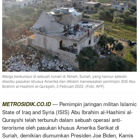
Warga berkumpul di sebuah rumah di Atmeh, Suriah, yang hancur setelah
diserbu pasukan khusus Amerika dan diklaim menewaskan pemimpin ISIS Abu
Ibrahim al-Hashimi al-Qurayshi, 3 Februari 2022. (Foto: AFP)
— Pemimpin jaringan militan Islamic
METROSIDIK.CO.ID
State of Iraq and Syria (ISIS) Abu Ibrahim al-Hashimi al-
Qurayshi telah terbunuh dalam sebuah operasi anti-
terorisme oleh pasukan khusus Amerika Serikat di
Suriah, demikian diumumkan Presiden Joe Biden, Kamis