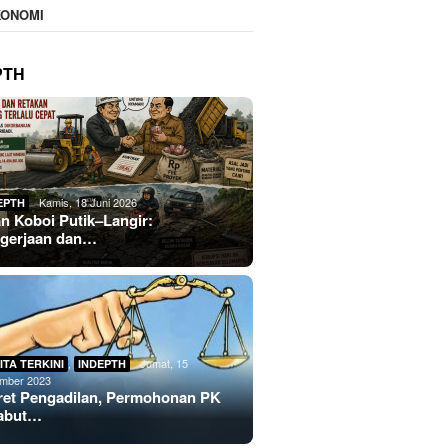
KONOMI
PTH
Kamis, 18 Juni 2026
EPTH
an Koboi Putik–Langir:
gerjaan dan…
,
Jumat, 15
ITA TERKINI
INDEPTH
mber 2023
ret Pengadilan, Permohonan PK
abut…