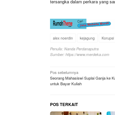
tersangka dalam perkara yang s
alex noerdin
kejagung
Korupsi
Penulis: Nanda Perdanaputra
Sumber:
https://www.merdeka.com
Navigasi
Pos sebelumnya
Seorang Mahasiswi Suplai Ganja ke 
pos
untuk Bayar Kuliah
POS TERKAIT