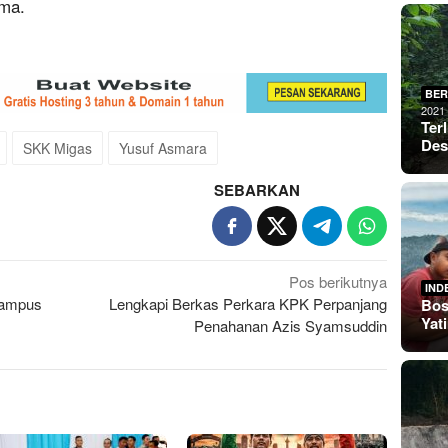
ama.
BER
2021
Ter
De
SKK Migas
Yusuf Asmara
SEBARKAN
Pos berikutnya
IND
Kampus
Lengkapi Berkas Perkara KPK Perpanjang
Bos
Yat
Penahanan Azis Syamsuddin