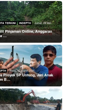
,
Jumat, 28 Mei
ITA TERKINI
INDEPTH
lilit Pinjaman Online, Anggaran
sa …
Rabu, 17 Maret 2021
EPTH
s Proyek SP Untung, Jari Anak
im B…