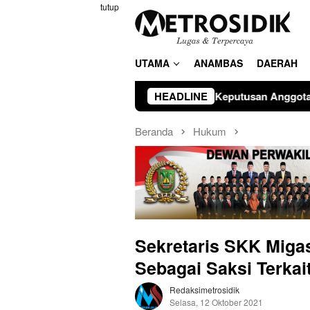
Loncat
tutup
ke
konten
UTAMA
ANAMBAS
DAERAH
Hormati Keputusan Anggota, PWI Kepri Pastikan Proses 
HEADLINE
Beranda
Hukum
Sekretaris SKK Miga
Sebagai Saksi Terkai
Redaksimetrosidik
Selasa, 12 Oktober 2021