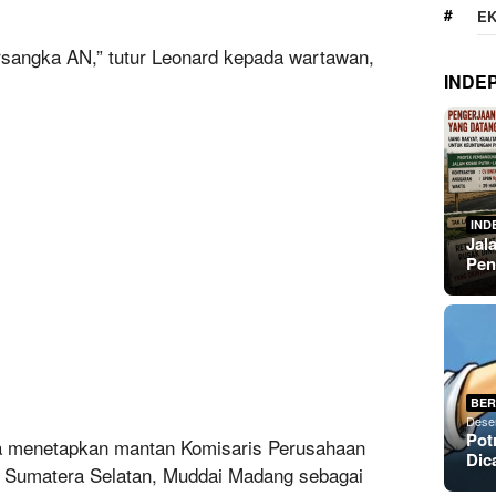
E
rsangka AN,” tutur Leonard kepada wartawan,
INDE
IND
Jal
Pen
BER
Dese
Pot
uga menetapkan mantan Komisaris Perusahaan
Dic
 Sumatera Selatan, Muddai Madang sebagai