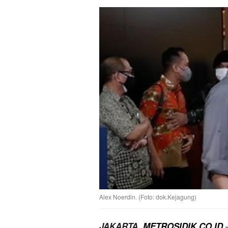
Alex Noerdin. (Foto: dok.Kejagung)
—
JAKARTA,
METROSIDIK.CO.ID