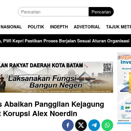
Pencarian
NASIONAL
POLITIK
INDEPTH
ADVETORIAL
TAJUK MET
Berjalan Sesuai Aturan Organisasi
Apel Gabungan Pemk
s Abaikan Panggilan Kejagung
t Korupsi Alex Noerdin