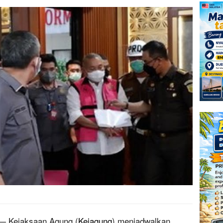
 Kejaksaan Agung (
Kejagung
) menjadwalkan