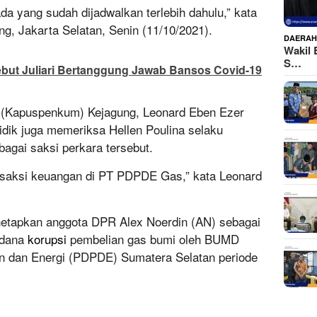
da yang sudah dijadwalkan terlebih dahulu,” kata
g, Jakarta Selatan, Senin (11/10/2021).
DAERA
Wakil 
S…
ebut Juliari Bertanggung Jawab Bansos Covid-19
(Kapuspenkum) Kejagung, Leonard Eben Ezer
ik juga memeriksa Hellen Poulina selaku
gai saksi perkara tersebut.
nsaksi keuangan di PT PDPDE Gas,” kata Leonard
etapkan anggota DPR Alex Noerdin (AN) sebagai
idana
korupsi
pembelian gas bumi oleh BUMD
 dan Energi (PDPDE) Sumatera Selatan periode