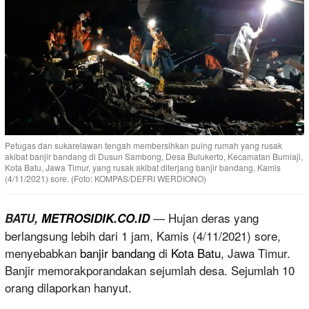
Petugas dan sukarelawan tengah membersihkan puing rumah yang rusak
akibat banjir bandang di Dusun Sambong, Desa Bulukerto, Kecamatan Bumiaji,
Kota Batu, Jawa Timur, yang rusak akibat diterjang banjir bandang, Kamis
(4/11/2021) sore. (Foto: KOMPAS/DEFRI WERDIONO)
— Hujan deras yang
BATU,
METROSIDIK.CO.ID
berlangsung lebih dari 1 jam, Kamis (4/11/2021) sore,
menyebabkan
banjir bandang
di
Kota Batu
, Jawa Timur.
Banjir memorakporandakan sejumlah desa. Sejumlah 10
orang dilaporkan hanyut.