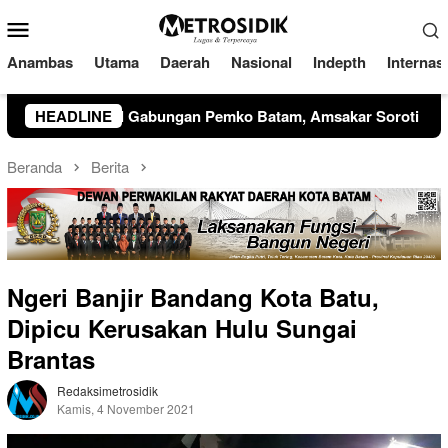
Loncat
Menu
ke
Mobile
konten
Anambas
Utama
Daerah
Nasional
Indepth
Internas
am, Amsakar Soroti Kinerja OPD dan Optimalisasi Pendapatan
HEADLINE
Beranda
Berita
Ngeri Banjir Bandang Kota Batu,
Dipicu Kerusakan Hulu Sungai
Brantas
Redaksimetrosidik
Kamis, 4 November 2021