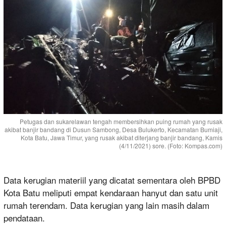
Petugas dan sukarelawan tengah membersihkan puing rumah yang rusak
akibat banjir bandang di Dusun Sambong, Desa Bulukerto, Kecamatan Bumiaji,
Kota Batu, Jawa Timur, yang rusak akibat diterjang banjir bandang, Kamis
(4/11/2021) sore. (Foto: Kompas.com)
Data kerugian materiil yang dicatat sementara oleh BPBD
Kota Batu meliputi empat kendaraan hanyut dan satu unit
rumah terendam. Data kerugian yang lain masih dalam
pendataan.