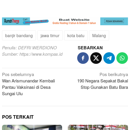
banjir bandang
jawa timur
kota batu
Malang
Penulis: DEFRI WERDIONO
SEBARKAN
Sumber:
https://www.kompas.id
Navigasi
Pos sebelumnya
Pos berikutnya
Wan Arismunandar Kembali
190 Negara Sepakat Bakal
pos
Pantau Vaksinasi di Desa
Stop Gunakan Batu Bara
Sungai Ulu
POS TERKAIT