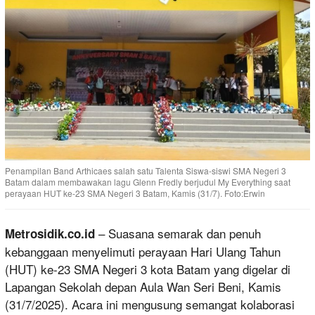
Penampilan Band Arthicaes salah satu Talenta Siswa-siswi SMA Negeri 3
Batam dalam membawakan lagu Glenn Fredly berjudul My Everything saat
perayaan HUT ke-23 SMA Negeri 3 Batam, Kamis (31/7). Foto:Erwin
– Suasana semarak dan penuh
Metrosidik.co.id
kebanggaan menyelimuti perayaan Hari Ulang Tahun
(HUT) ke-23 SMA Negeri 3 kota Batam yang digelar di
Lapangan Sekolah depan Aula Wan Seri Beni, Kamis
(31/7/2025). Acara ini mengusung semangat kolaborasi