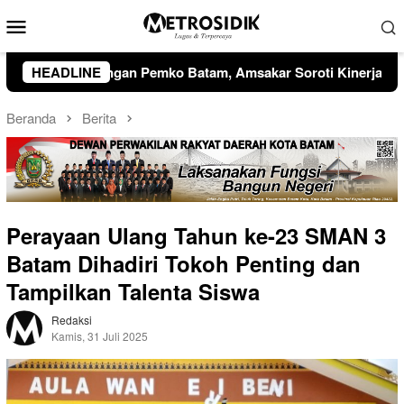
Loncat
Menu
ke
Mobile
konten
kar Soroti Kinerja OPD dan Optimalisasi Pendapatan Daerah
HEADLINE
Beranda
Berita
Perayaan Ulang Tahun ke-23 SMAN 3
Batam Dihadiri Tokoh Penting dan
Tampilkan Talenta Siswa
Redaksi
Kamis, 31 Juli 2025