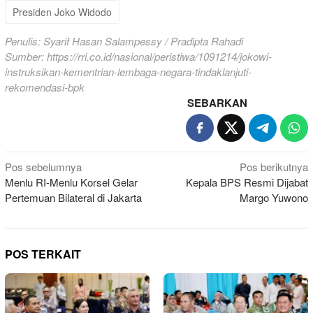
Presiden Joko Widodo
Penulis: Syarif Hasan Salampessy / Pradipta Rahadi
Sumber:
https://rri.co.id/nasional/peristiwa/1091214/jokowi-
instruksikan-kementrian-lembaga-negara-tindaklanjuti-
rekomendasi-bpk
SEBARKAN
Navigasi
Pos sebelumnya
Pos berikutnya
Menlu RI-Menlu Korsel Gelar
Kepala BPS Resmi Dijabat
pos
Pertemuan Bilateral di Jakarta
Margo Yuwono
POS TERKAIT