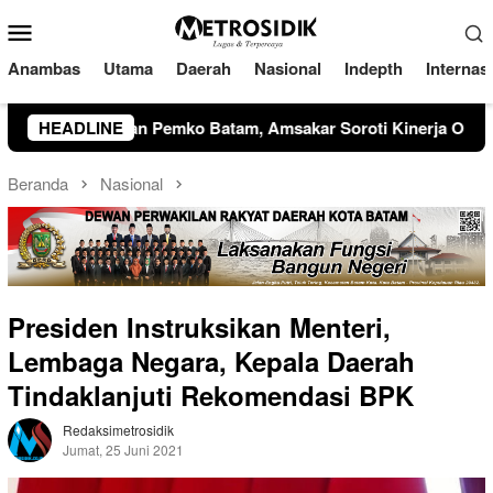
Loncat
Menu
ke
Mobile
konten
Anambas
Utama
Daerah
Nasional
Indepth
Internas
akar Soroti Kinerja OPD dan Optimalisasi Pendapatan Daerah
HEADLINE
Beranda
Nasional
Presiden Instruksikan Menteri,
Lembaga Negara, Kepala Daerah
Tindaklanjuti Rekomendasi BPK
Redaksimetrosidik
Jumat, 25 Juni 2021