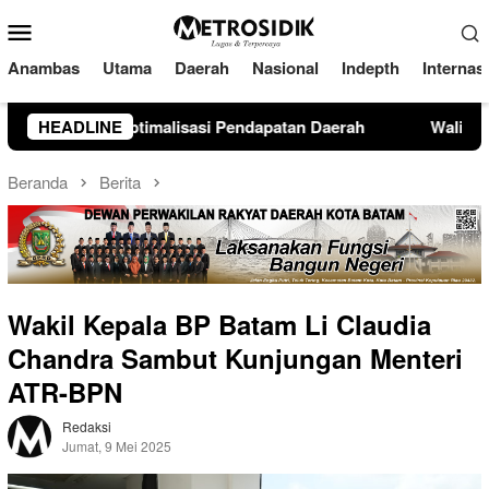
Loncat
Menu
ke
Mobile
konten
Anambas
Utama
Daerah
Nasional
Indepth
Internas
tan Daerah
HEADLINE
Walikota Batam Open Karate Championship I
Beranda
Berita
Wakil Kepala BP Batam Li Claudia
Chandra Sambut Kunjungan Menteri
ATR-BPN
Redaksi
Jumat, 9 Mei 2025