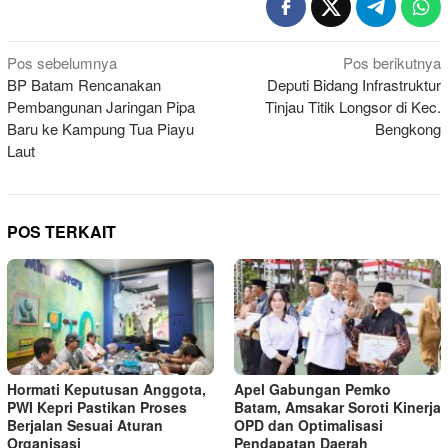
Navigasi
Pos sebelumnya
Pos berikutnya
BP Batam Rencanakan
Deputi Bidang Infrastruktur
pos
Pembangunan Jaringan Pipa
Tinjau Titik Longsor di Kec.
Baru ke Kampung Tua Piayu
Bengkong
Laut
POS TERKAIT
Hormati Keputusan Anggota,
Apel Gabungan Pemko
PWI Kepri Pastikan Proses
Batam, Amsakar Soroti Kinerja
Berjalan Sesuai Aturan
OPD dan Optimalisasi
Organisasi
Pendapatan Daerah