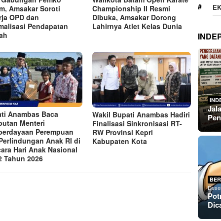
E
m, Amsakar Soroti
Championship II Resmi
rja OPD dan
Dibuka, Amsakar Dorong
malisasi Pendapatan
Lahirnya Atlet Kelas Dunia
ah
INDE
IND
Jal
ti Anambas Baca
Wakil Bupati Anambas Hadiri
Pen
utan Menteri
Finalisasi Sinkronisasi RT-
berdayaan Perempuan
RW Provinsi Kepri
Perlindungan Anak RI di
Kabupaten Kota
ara Hari Anak Nasional
2 Tahun 2026
BER
Dese
Pot
Dic