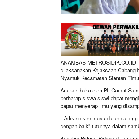
ANAMBAS-METROSIDIK.CO.ID | J
dilaksanakan Kejaksaan Cabang 
Nyamuk Kecamatan Siantan Timur
Acara dibuka oleh Plt Camat Sian
berharap siswa siswi dapat mengik
dapat menyerap ilmu yang disamp
” Adik-adik semua adalah calon pe
dengan baik” tuturnya dalam sam
Kasubsi Pidum/ Pidsus di Tarem