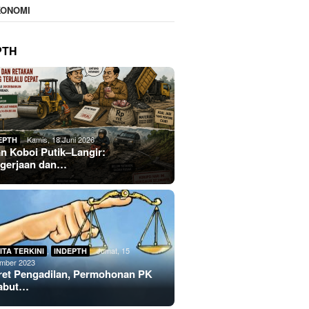
KONOMI
PTH
Kamis, 18 Juni 2026
EPTH
an Koboi Putik–Langir:
gerjaan dan…
,
Jumat, 15
ITA TERKINI
INDEPTH
mber 2023
ret Pengadilan, Permohonan PK
abut…