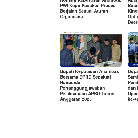
PWI Kepri Pastikan Proses
Bata
Berjalan Sesuai Aturan
Kine
Organisasi
Opti
Daer
Bupati Kepulauan Anambas
Bupa
Bersama DPRD Sepakati
Samb
Ranperda
Pem
Pertanggungjawaban
dan 
Pelaksanaan APBD Tahun
Upac
Anggaran 2025
ke-4