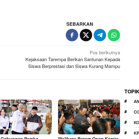
SEBARKAN
Pos berikutnya
Kejaksaan Tarempa Berikan Santunan Kepada
Siswa Berprestasi dan Siswa Kurang Mampu
TOPI
A
CO
KO
K
l Gabungan Pemko
Walikota Batam Open Karate