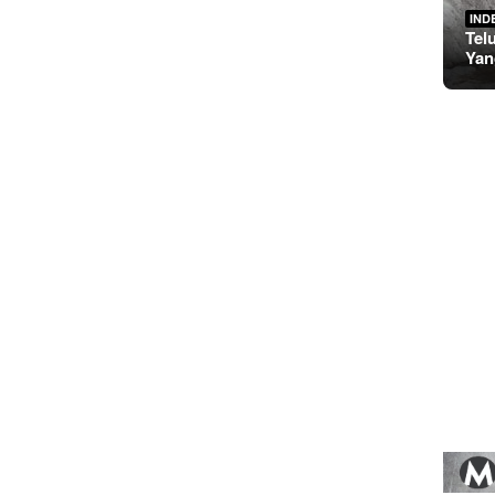
IND
Tel
Yan