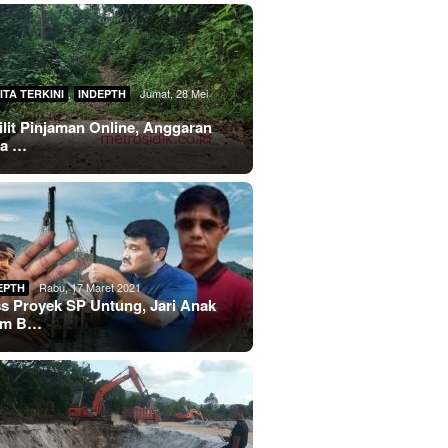
,
Jumat, 28 Mei
ITA TERKINI
INDEPTH
lilit Pinjaman Online, Anggaran
sa …
Rabu, 17 Maret 2021
EPTH
s Proyek SP Untung, Jari Anak
im B…