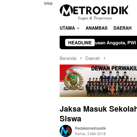
Loncat
tutup
ke
konten
UTAMA
ANAMBAS
DAERAH
Hormati Keputusan Anggota, PWI Kepri Pastikan Proses Berjala
HEADLINE
Beranda
Daerah
Jaksa Masuk Sekolah
Siswa
Redaksimetrosidik
Kamis, 3 Mei 2018