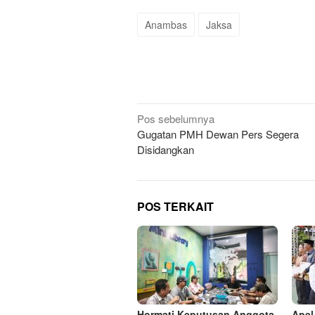
Anambas
Jaksa
Navigasi
Pos sebelumnya
Gugatan PMH Dewan Pers Segera
pos
Disidangkan
POS TERKAIT
Hormati Keputusan Anggota,
Ape