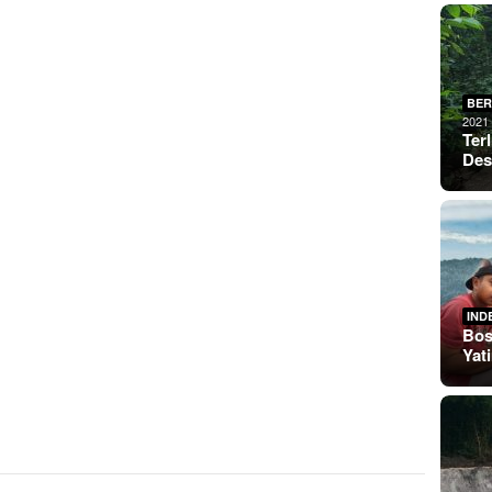
BER
2021
Ter
De
IND
Bos
Yat