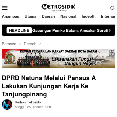
Loncat
Menu
ke
Mobile
konten
Anambas
Utama
Daerah
Nasional
Indepth
Internas
sakar Soroti Kinerja OPD dan Optimalisasi Pendapatan Daera
HEADLINE
Beranda
Daerah
DPRD Natuna Melalui Pansus A
Lakukan Kunjungan Kerja Ke
Tanjungpinang
Redaksimetrosidik
Minggu, 25 Oktober 2020