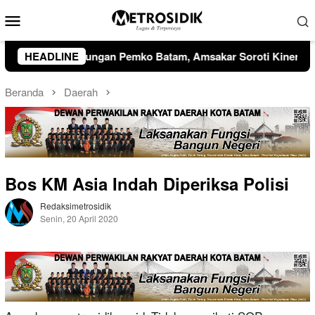
Loncat
Menu
ke
Mobile
konten
sakar Soroti Kinerja OPD dan Optimalisasi Pendapatan Daera
HEADLINE
Beranda
Daerah
Bos KM Asia Indah Diperiksa Polisi
Redaksimetrosidik
Senin, 20 April 2020