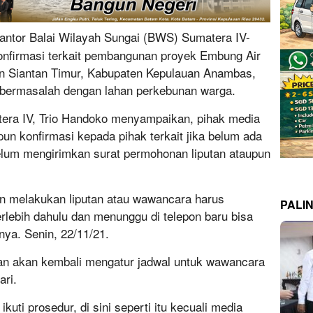
antor Balai Wilayah Sungai (BWS) Sumatera IV-
nfirmasi terkait pembangunan proyek Embung Air
 Siantan Timur, Kabupaten Kepulauan Anambas,
 bermasalah dengan lahan perkebunan warga.
ra IV, Trio Handoko menyampaikan, pihak media
pun konfirmasi kepada pihak terkait jika belum ada
elum mengirimkan surat permohonan liputan ataupun
gin melakukan liputan atau wawancara harus
PALI
lebih dahulu dan menunggu di telepon baru bisa
nya. Senin, 22/11/21.
tan akan kembali mengatur jadwal untuk wawancara
ari.
kuti prosedur, di sini seperti itu kecuali media