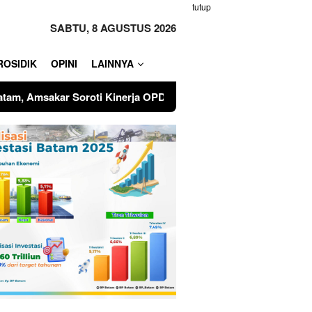
tutup
SABTU, 8 AGUSTUS 2026
ROSIDIK
OPINI
LAINNYA
OPD dan Optimalisasi Pendapatan Daerah
Walikota Bat