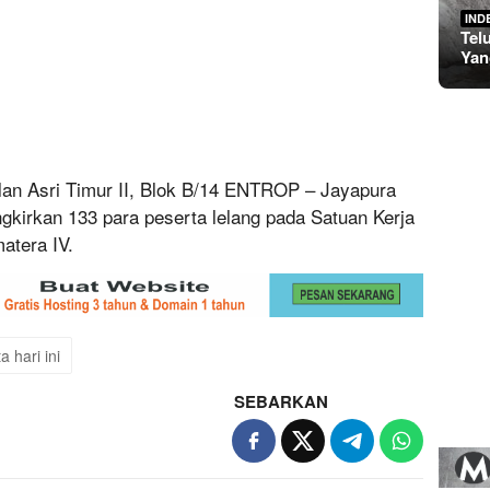
IND
Tel
Yan
alan Asri Timur II, Blok B/14 ENTROP – Jayapura
ngkirkan 133 para peserta lelang pada Satuan Kerja
atera IV.
ta hari ini
SEBARKAN