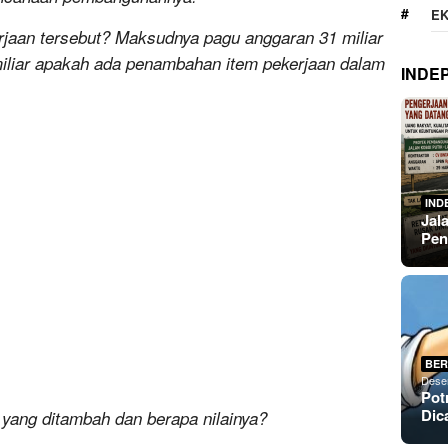
E
aan tersebut? Maksudnya pagu anggaran 31 miliar
iliar apakah ada penambahan item pekerjaan dalam
INDE
IND
Jal
Pen
BER
Dese
Pot
Dic
 yang ditambah dan berapa nilainya?