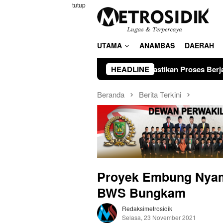
Loncat
tutup
ke
konten
UTAMA
ANAMBAS
DAERAH
, PWI Kepri Pastikan Proses Berjalan Sesuai Aturan Organisas
HEADLINE
Beranda
Berita Terkini
Proyek Embung Nyam
BWS Bungkam
Redaksimetrosidik
Selasa, 23 November 2021