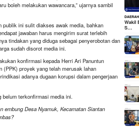
aru boleh melakukan wawancara,” ujarnya sambil
DAERA
Wakil 
 publik ini sulit diakses awak media, bahkan
S…
ndapat jawaban harus mengirim surat terlebih
lnya tindakan yang diduga sebagai penyerobotan dan
ga sudah disorot media ini.
lakukan konfirmasi kepada Herri Ari Panuntun
an (PPK) proyek yang telah merusak lahan
terindikasi adanya dugaan korupsi dalam pengerjaan
 belum terkonfirmasi media ini.
an embung Desa Nyamuk, Kecamatan Siantan
ambas?