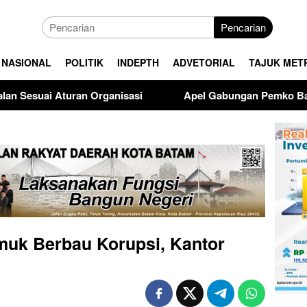
Pencarian
NASIONAL
POLITIK
INDEPTH
ADVETORIAL
TAJUK MET
i
Apel Gabungan Pemko Batam, Amsakar Soroti Kinerja 
uk Berbau Korupsi, Kantor