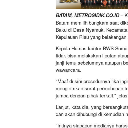
– K
BATAM, METROSIDIK.CO.ID
Batam memilih bungkam saat diko
Baku di Desa Nyamuk, Kecamatan
Kepulauan Riau yang belakangan
Kepala Humas kantor BWS Sumate
tidak bisa melakukan liputan atau
janji temu sebelumnya ataupun b
wawancara.
“Maaf di sini prosedurnya jika in
mengirimkan surat permohonan ter
jumpa dengan pihak terkait,” jelas
Lanjut, kata dia, yang bersangku
dan akan dihubungi di kemudian h
“Intinya siapapun medianya harus i