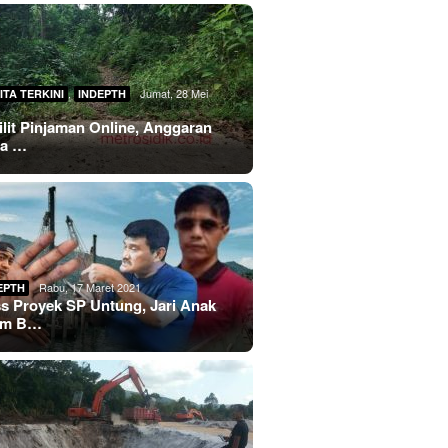
,
Jumat, 28 Mei
ITA TERKINI
INDEPTH
lilit Pinjaman Online, Anggaran
sa …
Rabu, 17 Maret 2021
EPTH
s Proyek SP Untung, Jari Anak
im B…