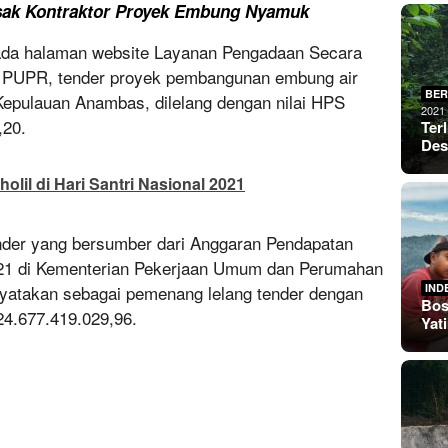
usak Kontraktor Proyek Embung Nyamuk
pada halaman website Layanan Pengadaan Secara
n PUPR, tender proyek pembangunan embung air
BER
epulauan Anambas, dilelang dengan nilai HPS
2021
,20.
Ter
De
lil di Hari Santri Nasional 2021
ender yang bersumber dari Anggaran Pendapatan
21 di Kementerian Pekerjaan Umum dan Perumahan
IND
nyatakan sebagai pemenang lelang tender dengan
Bos
24.677.419.029,96.
Yat