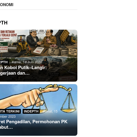
KONOMI
PTH
Kamis, 18 Juni 2026
EPTH
an Koboi Putik–Langir:
gerjaan dan…
,
Jumat, 15
ITA TERKINI
INDEPTH
mber 2023
ret Pengadilan, Permohonan PK
abut…