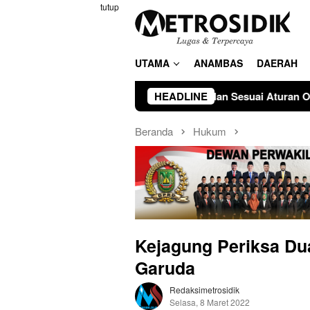
Loncat
tutup
ke
konten
UTAMA
ANAMBAS
DAERAH
n Proses Berjalan Sesuai Aturan Organisasi
HEADLINE
Apel Gabun
Beranda
Hukum
Kejagung Periksa Dua
Garuda
Redaksimetrosidik
Selasa, 8 Maret 2022