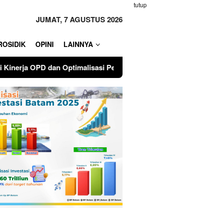
tutup
JUMAT, 7 AGUSTUS 2026
ROSIDIK
OPINI
LAINNYA
si Pendapatan Daerah
Walikota Batam Open Karate Cham