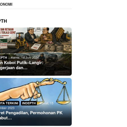
KONOMI
PTH
Kamis, 18 Juni 2026
EPTH
an Koboi Putik–Langir:
gerjaan dan…
,
Jumat, 15
ITA TERKINI
INDEPTH
mber 2023
ret Pengadilan, Permohonan PK
abut…