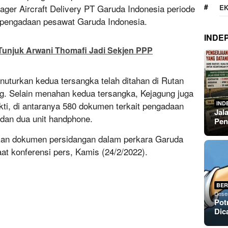
ger Aircraft Delivery PT Garuda Indonesia periode
E
 pengadaan pesawat Garuda Indonesia.
INDE
unjuk Arwani Thomafi Jadi Sekjen PPP
uturkan kedua tersangka telah ditahan di Rutan
. Selain menahan kedua tersangka, Kejagung juga
IND
kti, di antaranya 580 dokumen terkait pengadaan
Jal
 dan dua unit handphone.
Pen
sikan dokumen persidangan dalam perkara Garuda
at konferensi pers, Kamis (24/2/2022).
BER
Dese
Pot
Dic