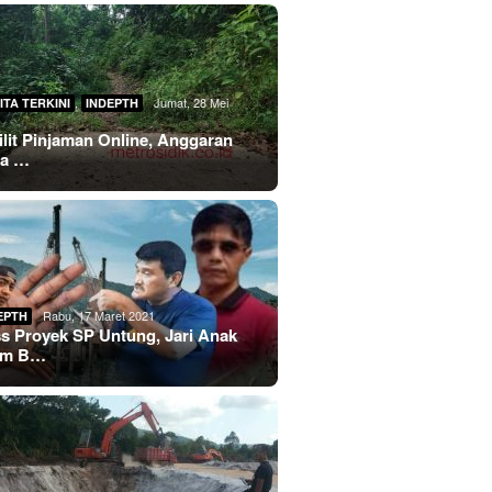
,
Jumat, 28 Mei
ITA TERKINI
INDEPTH
lilit Pinjaman Online, Anggaran
sa …
Rabu, 17 Maret 2021
EPTH
s Proyek SP Untung, Jari Anak
im B…