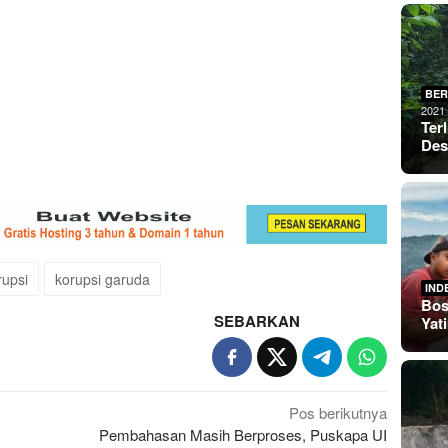
BER
2021
Ter
De
rupsi
korupsi garuda
IND
Bos
SEBARKAN
Yat
Pos berikutnya
Pembahasan Masih Berproses, Puskapa UI